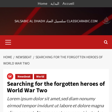
Skip
Home
البداية
Accueil
to
content
SALSABIC AL DHADH سلسبيل الضاد CLASSICARABIC.COM
Primary
Menu
HOME
NEWSBEAT
SEARCHING FOR THE FORGOTTEN HEROES OF
WORLD WAR TWO
Newsbeat
World
Searching for the forgotten heroes of
World War Two
Lorem ipsum dolor sit amet,sed diam nonumy
eirmod tempor invidunt ut labore et dolore magna