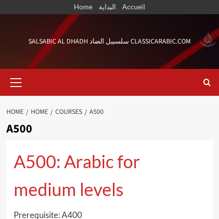
Skip
Home
البداية
Accueil
to
content
SALSABIC AL DHADH سلسبيل الضاد CLASSICARABIC.COM
Primary
Menu
HOME
HOME
COURSES
A500
A500
A500: Arabic for
medium levels
Prerequisite: A400