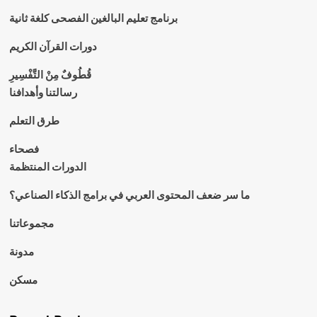
برنامج تعليم البالغين الفصحى كلغة ثانية
دورات القرآن الكريم
قُطُوفٌ مِنْ التَّفْسِيرِ
رسالتنا وأهدافنا
طرق التعلم
فصحاء
الدورات المنتظمة
ما سر ضعف المحتوى العربي في برامج الذكاء الصناعي؟
مجموعاتنا
مدونة
مسكن