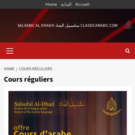
Skip
Home
البداية
Accueil
to
content
SALSABIC AL DHADH سلسبيل الضاد CLASSICARABIC.COM
Primary
Menu
HOME
COURS RÉGULIERS
Cours réguliers