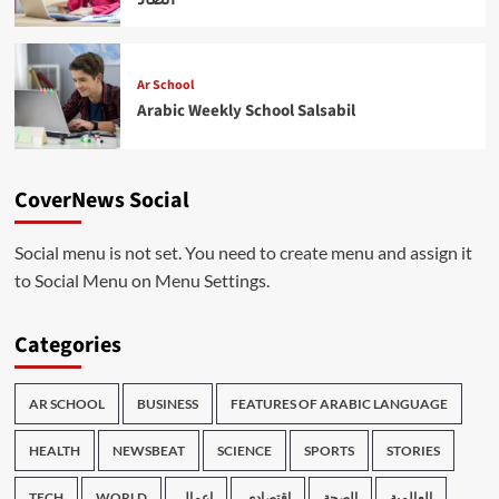
Ar School
Arabic Weekly School Salsabil
CoverNews Social
Social menu is not set. You need to create menu and assign it
to Social Menu on Menu Settings.
Categories
AR SCHOOL
BUSINESS
FEATURES OF ARABIC LANGUAGE
HEALTH
NEWSBEAT
SCIENCE
SPORTS
STORIES
TECH
WORLD
اعمال
اقتصادي
الصحة
العالمية