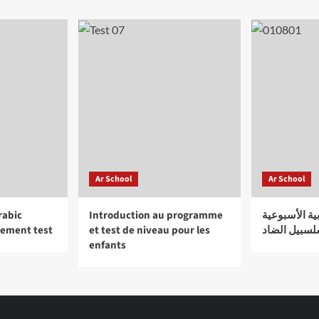
d’arabe
Salsabil
Ar School
Ar School
rabic
Introduction au programme
ية الأسبوعية
cement test
et test de niveau pour les
سبيل الضاد
enfants