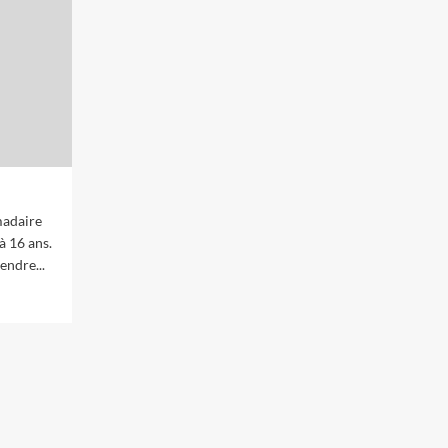
madaire
à 16 ans.
endre...