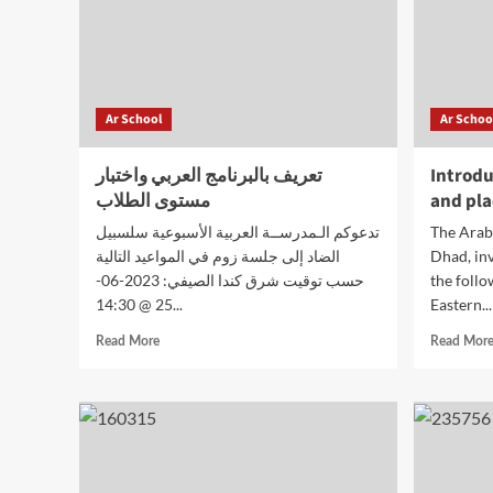
Ar School
Ar Schoo
تعريف بالبرنامج العربي واختبار
Introdu
مستوى الطلاب
and pl
تدعوكم الـمدرســة العربية الأسبوعية سلسبيل
The Arab
الضاد إلى جلسة زوم في المواعيد التالية
Dhad, inv
حسب توقيت شرق كندا الصيفي: 2023-06-
the follo
25 @ 14:30...
Eastern...
Read
Read More
Read Mor
more
about
تعريف
بالبرنامج
العربي
واختبار
مستوى