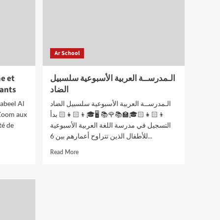
Ar School
e et
الـمدرســة العربية الأسبوعية سلسبيل
fants
الضاد
abeel Al
الـمدرســة العربية الأسبوعية سلسبيل الضاد
 Zoom aux
👦🏻👧🏻🎓🏫📚🌹📚 🖥️🎓👦🏻👧🏻 بدأ
té de
التسجيل في مدرسة اللغة العربية الأسبوعية
للأطفال الذين تتراوح أعمارهم بين 6...
Read
Read More
more
about
الـمدرســة
العربية
الأسبوعية
سلسبيل
الضاد