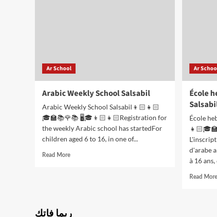
الطلاب
Ar School
Ar Schoo
Arabic Weekly School Salsabil
École 
Salsabi
Arabic Weekly School Salsabil👦🏻👧🏻
🎓🏫📚🌹📚 🖥️🎓👦🏻👧🏻Registration for
École he
the weekly Arabic school has startedFor
👧🏻🎓🏫
children aged 6 to 16, in one of...
L'inscrip
d'arabe 
Read
Read More
à 16 ans, 
more
about
Read Mor
Arabic
Weekly
School
Salsabil
ربما فاتك