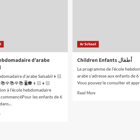
placement
de
test
niveau
pour
les
enfants
l
Ar School
hebdomadaire d’arabe
Children Enfants أطفال
l
Le programme de l'école hebdo
arabe s'adresse aux enfants de 6 
bdomadaire d'arabe Salsabil👦🏻
Vous pouvez le consulter et appr
📚🌹📚🌹📚 🖥️🎓👦🏻👧🏻
tion à l'école hebdomadaire
Read
Read More
a commencéPour les enfants de 6
more
dans...
about
Children
Read
e
Enfants
more
أطفال
about
École
hebdomadaire