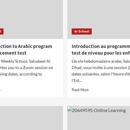
l
Ar School
ction to Arabic program
Introduction au programm
acement test
test de niveau pour les en
 Weekly School, Salsabeel Al
L'école hebdomadaire arabe, Sals
ites you to a Zoom session on
Dhad, vous invite à une session
wing dates, according to
dates suivantes, selon l'heure d'é
l'Est...
Read
Read
e
Read More
more
more
about
about
Introduction
Introduction
to
au
Arabic
programme
program
et
and
test