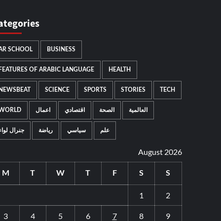
ategories
AR SCHOOL
BUSINESS
FEATURES OF ARABIC LANGUAGE
HEALTH
NEWSBEAT
SCIENCE
SPORTS
STORIES
TECH
WORLD
اعمال
اقتصادي
الصحة
العالمية
علم
سياسي
رياضة
جنرال لواء
August 2026
M
T
W
T
F
S
S
1
2
3
4
5
6
7
8
9