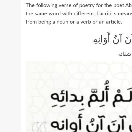
The following verse of poetry for the poet Abu Al Tayeb AlMutana
the same word with different diacritics mean
from being a noun or a verb or an article.
آنَ آنُ أَوَانِهِ
شفائه