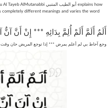
bbi أبو الطيب المتنبي explains how
s completely different meanings and varies the word
أَلَمٌ أَلَمَّ أَلَمْ أُلِمَّ بِدَائِهِ *** إِنْ أَنَّ آنٌّ 
وجع آحاط بي لم أعلم بمرض *** إذا توجع المريض حان وقت 