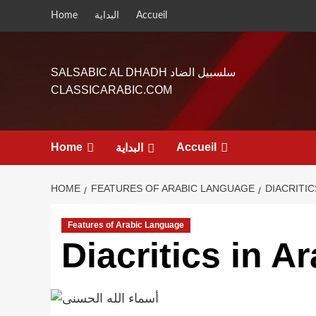
Skip
Home
البداية
Accueil
to
content
SALSABIC AL DHADH سلسبيل الضاد
CLASSICARABIC.COM
Home
Accueil
البداية
HOME
FEATURES OF ARABIC LANGUAGE
DIACRITIC
Features of Arabic Language
Diacritics in A