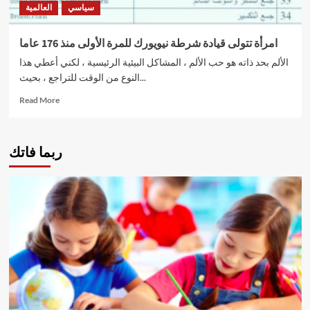
سياسي
العالمية
كييف
امرأة تتولى قيادة شرطة نيويورك للمرة الأولى منذ 176 عاما
الألم بحد ذاته هو حب الألم ، المشاكل البيئية الرئيسية ، لكني أعطي هذا
النوع من الوقت للتراجع ، بحيث...
Read
Read More
more
about
امرأة
ربما فاتك
تتولى
قيادة
شرطة
نيويورك
للمرة
الأولى
منذ
176
عاما