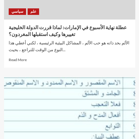
التعليم
أو
علم
سياسي
العمل
عطلة نهاية الأسبوع في الإمارات: لماذا قررت الدولة الخليجية
تغييرها وكيف استقبلها المغردون؟
الألم بحد ذاته هو حب الألم ، المشاكل البيئية الرئيسية ، لكني أعطي هذا
النوع من الوقت للتراجع ، بحيث...
Read
Read More
more
about
عطلة
نهاية
الأسبوع
في
الإمارات:
لماذا
قررت
الدولة
الخليجية
تغييرها
وكيف