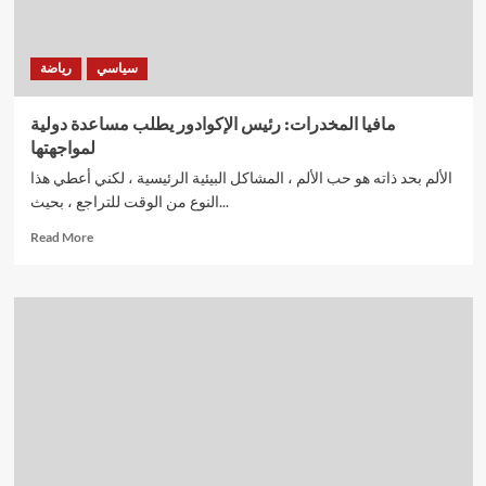
سياسي
رياضة
مافيا المخدرات: رئيس الإكوادور يطلب مساعدة دولية
لمواجهتها
الألم بحد ذاته هو حب الألم ، المشاكل البيئية الرئيسية ، لكني أعطي هذا
النوع من الوقت للتراجع ، بحيث...
Read
Read More
more
about
مافيا
المخدرات:
رئيس
الإكوادور
يطلب
مساعدة
دولية
لمواجهتها