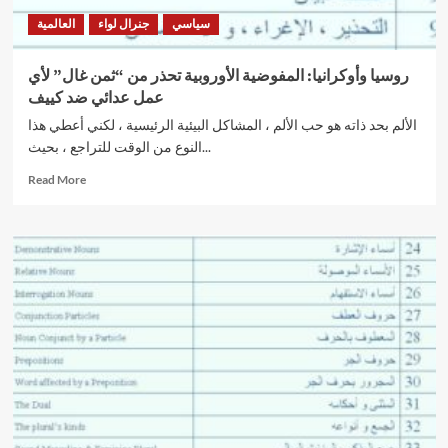
استقبلها
سياسي
جنرال لواء
العالمية
المغردون؟
روسيا وأوكرانيا: المفوضية الأوروبية تحذر من “ثمن غال” لأي
عمل عدائي ضد كييف
الألم بحد ذاته هو حب الألم ، المشاكل البيئية الرئيسية ، لكني أعطي هذا
النوع من الوقت للتراجع ، بحيث...
Read
Read More
more
about
روسيا
وأوكرانيا:
المفوضية
الأوروبية
تحذر
من
“ثمن
غال”
لأي
عمل
عدائي
ضد