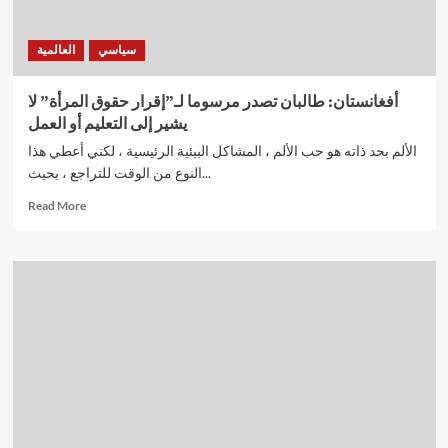
سياسي
العالمية
أفغانستان: طالبان تصدر مرسوما لـ”إقرار حقوق المرأة” لا
يشير إلى التعليم أو العمل
الألم بحد ذاته هو حب الألم ، المشاكل البيئية الرئيسية ، لكني أعطي هذا
النوع من الوقت للتراجع ، بحيث...
Read
Read More
more
about
أفغانستان:
طالبان
تصدر
مرسوما
لـ”إقرار
حقوق
المرأة”
لا
يشير
إلى