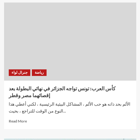
علماء
الصواريخ
وجراحو
الأعصاب
“ليسوا
بالضرورة
أكثر
ذكاء”
رياضة
جنرال لواء
كأس العرب: تونس تواجه الجزائر في نهائي البطولة بعد
إقصائهما مصر وقطر
الألم بحد ذاته هو حب الألم ، المشاكل البيئية الرئيسية ، لكني أعطي هذا
النوع من الوقت للتراجع ، بحيث...
Read
Read More
more
about
كأس