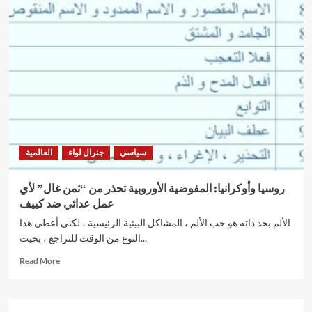
العرب:
تونس
تواجه
الجزائر
في
نهائي
البطولة
بعد
إقصائهما
مصر
وقطر
سياسي
جنرال لواء
العالمية
روسيا وأوكرانيا: المفوضية الأوروبية تحذر من “ثمن غال” لأي
عمل عدائي ضد كييف
الألم بحد ذاته هو حب الألم ، المشاكل البيئية الرئيسية ، لكني أعطي هذا
النوع من الوقت للتراجع ، بحيث...
Read
Read More
more
about
روسيا
وأوكرانيا: