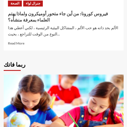
جنرال لواء
الصحة
المفوضية
الأوروبية
فيروس كورونا: من أين جاء متحور أوميكرون ولماذا يهتم
تحذر
العلماء بمعرفة منشأه؟
من
“ثمن
الألم بحد ذاته هو حب الألم ، المشاكل البيئية الرئيسية ، لكني أعطي هذا
غال”
النوع من الوقت للتراجع ، بحيث...
لأي
Read
عمل
Read More
more
عدائي
about
ضد
فيروس
كييف
ربما فاتك
كورونا:
من
أين
جاء
متحور
أوميكرون
ولماذا
يهتم
العلماء
بمعرفة
منشأه؟